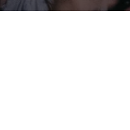
BUONDI CAFFÉ
Quer seja para
saboreares a
intensidade de um café
em casa, quer sejas um
profissional, aqui podes
descobrir tudo o que a