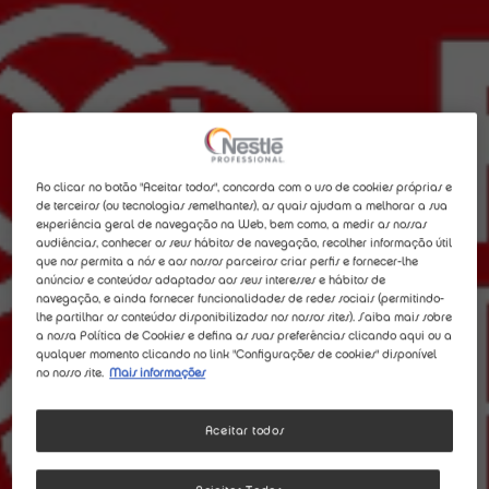
Ao clicar no botão "Aceitar todos", concorda com o uso de cookies próprias e
de terceiros (ou tecnologias semelhantes), as quais ajudam a melhorar a sua
experiência geral de navegação na Web, bem como, a medir as nossas
audiências, conhecer os seus hábitos de navegação, recolher informação útil
que nos permita a nós e aos nossos parceiros criar perfis e fornecer-lhe
anúncios e conteúdos adaptados aos seus interesses e hábitos de
navegação, e ainda fornecer funcionalidades de redes sociais (permitindo-
lhe partilhar os conteúdos disponibilizados nos nossos sites). Saiba mais sobre
a nossa Política de Cookies e defina as suas preferências clicando aqui ou a
qualquer momento clicando no link "Configurações de cookies" disponível
no nosso site.
Mais informações
Aceitar todos