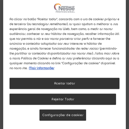
Ao clicar no botão "Aceitar todos", concorda com o uso de cookies próprias e
de terceiros (ou tecnologias semelhantes), as quais ajudam a melhorar a sua
experiência geral de navegação na Web, bem como, a medir as nossas
audiências, conhecer os seus hábitos de navegação, recolher informação útil
que nos permita a nós e aos nossos parceiros criar perfis e fornecer-lhe
anúncios e conteúdos adaptados aos seus interesses e hábitos de
navegação, e ainda fornecer funcionalidades de redes sociais (permitindo-
lhe partilhar os conteúdos disponibilizados nos nossos sites). Saiba mais sobre
a nossa Política de Cookies e defina as suas preferências clicando aqui ou a
qualquer momento clicando no link "Configurações de cookies" disponível
no nosso site.
Mais informações
Aceitar todos
Rejeitar Todos
Configurações de cookies