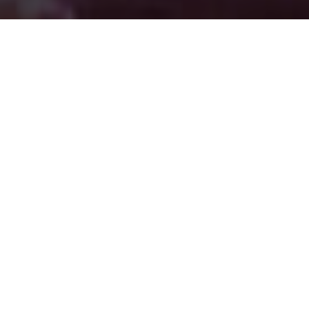
A BUONDI ® ESTÁ DE
VOLTA À CIDADE DO
ROCK.
Nos dias 15, 16, 22 e 23 de junho, vamos celebrar a 10.ª
edição do Rock in Rio no Parque do Tejo, em Lisboa.
Preparado para reunires todos os teus amigos? Temos
vários desafios para cada um de vocês.
Se és o típico “amigo verde”, vais poder entrar num mundo
de café de origem responsável feito a pensar em ti.