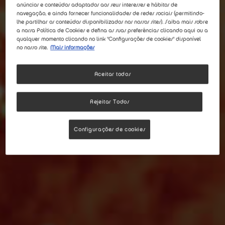
anúncios e conteúdos adaptados aos seus interesses e hábitos de
navegação, e ainda fornecer funcionalidades de redes sociais (permitindo-
lhe partilhar os conteúdos disponibilizados nos nossos sites). Saiba mais sobre
a nossa Política de Cookies e defina as suas preferências clicando aqui ou a
qualquer momento clicando no link "Configurações de cookies" disponível
no nosso site.
Mais informações
Aceitar todos
Rejeitar Todos
Configurações de cookies